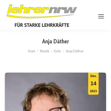
Anja Däther
Sie befinden sich hier:
Start
Bezirk
Köln
Anja Däther
Dez.
14
2023