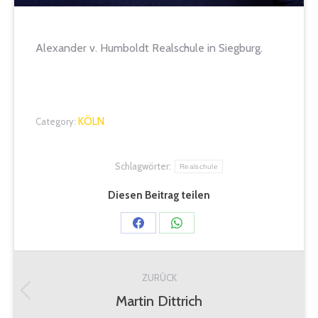
Alexander v. Humboldt Realschule in Siegburg.
KÖLN
Category:
Schlagwörter:
Realschule
Diesen Beitrag teilen
Share
Share
on
on
Kommentarnavigation
Facebook
WhatsApp
ZURÜCK
Martin Dittrich
Vorheriger