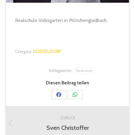
Realschule Volksgarten in Mönchengladbach.
DÜSSELDORF
Category:
Schlagwörter:
Realschule
Diesen Beitrag teilen
Share
Share
on
on
Kommentarnavigation
Facebook
WhatsApp
ZURÜCK
Sven Christoffer
Vorheriger